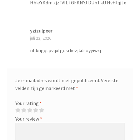
HhkYrKdm xjzfVIL fGFKNYJ DUhTkU HvHlqjJx
yzizulpeer
juli 22, 2026
nhkngqtpvqxfgosrkezjkdsoyyiwxj
Je e-mailadres wordt niet gepubliceerd.
Vereiste
velden zijn gemarkeerd met
*
Your rating
*
Your review
*