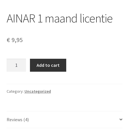
AINAR 1 maand licentie
€
9,95
AINAR
Add to cart
1
maand
licentie
quantity
Category:
Uncategorized
Reviews (4)