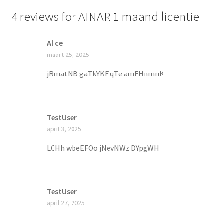
4 reviews for
AINAR 1 maand licentie
Alice
maart 25, 2025
jRmatNB gaTkYKF qTe amFHnmnK
TestUser
april 3, 2025
LCHh wbeEFOo jNevNWz DYpgWH
TestUser
april 27, 2025